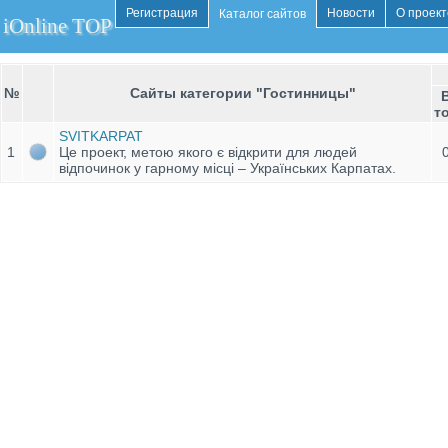
Регистрация
Новости
О проект
Каталог сайтов
iOnline TOP
№
Сайты категории "Гостинницы"
т
SVITKARPAT
1
Це проект, метою якого є відкрити для людей
відпочинок у гарному місці – Українських Карпатах.