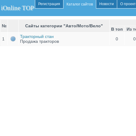
Регистрация
Новости
О проект
Каталог сайтов
iOnline TOP
№
Сайты категории "Авто/Мото/Вело"
В топ
Из т
Тракторный стан
1
0
0
Продажа тракторов