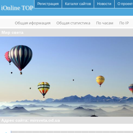
Регистрация
Каталог сайтов
Новости
О проект
iOnline TOP
Общая иформация
Общая статистика
По часам
По IP
Мир света
Адрес сайта: mirsveta.od.ua