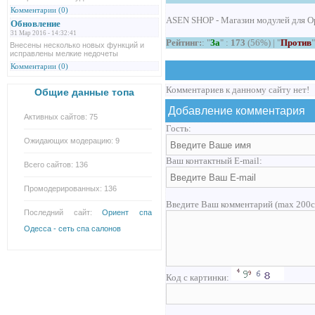
Комментарии (0)
ASEN SHOP - Магазин модулей для Op
Обновление
31 Мар 2016 - 14:32:41
Рейтинг:
: "
За
" :
173
(56%) | "
Против
"
Внесены несколько новых функций и
исправлены мелкие недочеты
Комментарии (0)
Комментариев к данному сайту нет!
Общие данные топа
Добавление комментария
Активных сайтов: 75
Гость:
Ожидающих модерацию: 9
Ваш контактный E-mail:
Всего сайтов: 136
Промодерированных: 136
Введите Ваш комментарий (max 200с
Последний сайт:
Ориент спа
Одесса - сеть спа салонов
Код с картинки: