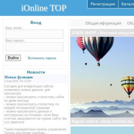
Регистрация
Катал
iOnline TOP
Вход
Общая иформация
Общ
Ваш логин:
ASEN SHOP - Магазин модуле
Ваш пароль:
Вспомнить пароль
Новости
Новые функции
5 Апр 2016 - 01:22:00
Сегодня для владельцев сайтов
появились новые данные, для
просмотра:
- можно просмотреть статистику сайта
по дням месяца
- можно просмотреть статистику по
каждой посещенной странице
- можно просмотреть данные о
посторонних источниках. если Ваш
счетчик загружается на чужом сайте, Вы
Адрес сайта: shop.ionline.su
это заметите
Также переработана панель управления.
Теперь она более удобная...