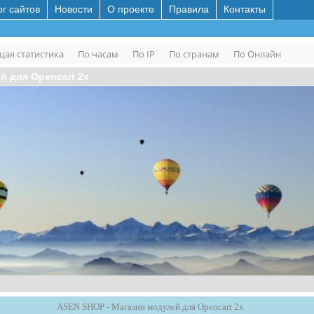
ог сайтов
Новости
О проекте
Правила
Контакты
ая статистика
По часам
По IP
По странам
По Онлайн
й для Opencart 2x
ASEN SHOP - Магазин модулей для Opencart 2x