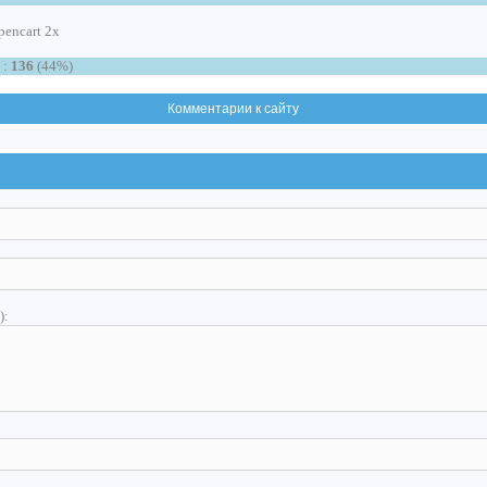
encart 2x
 :
136
(44%)
Комментарии к сайту
):