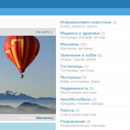
Информативно-новостные
(3)
Блоги, новости, ленты
На сайте 1
Медиина и здоровье
(1)
Больницы, клиники, аптеки
Магазины
(26)
Магазины, витрины
Увлечения и хобби
(0)
Отдых, туризм, хобби
Гостинницы
(1)
Гостиницы, хостелы
Рестораны
(0)
Кафе, рестораны, бары
Недвижимость
(0)
Риелторские конторы
Авто/Мото/Вело
(3)
Продажа техники, аренда
Работа
(5)
Сайты-работодатели
Категория:
[
Магазины
]
Развлечения
(3)
Развлекательные порталы