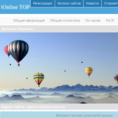
Регистрация
Каталог сайтов
Новости
О проект
iOnline TOP
Общая иформация
Общая статистика
По часам
По IP
Джинсы Украины
Адрес сайта: dginsi-optom.com.ua
Интернет магазин джинсовой одежды