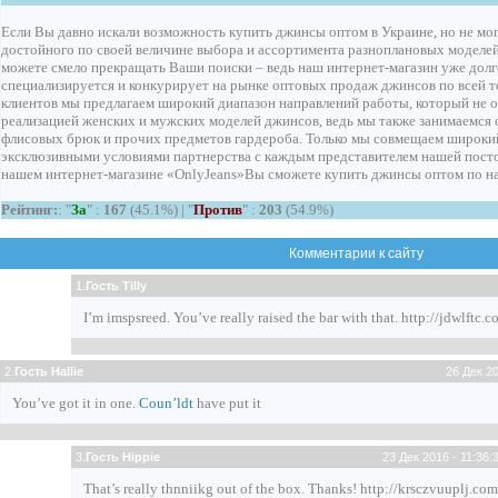
Если Вы давно искали возможность купить джинсы оптом в Украине, но не мо
достойного по своей величине выбора и ассортимента разноплановых моделе
можете смело прекращать Ваши поиски – ведь наш интернет-магазин уже дол
специализируется и конкурирует на рынке оптовых продаж джинсов по всей 
клиентов мы предлагаем широкий диапазон направлений работы, который не о
реализацией женских и мужских моделей джинсов, ведь мы также занимаемся
флисовых брюк и прочих предметов гардероба. Только мы совмещаем широки
эксклюзивными условиями партнерства с каждым представителем нашей посто
нашем интернет-магазине «OnlyJeans»Вы сможете купить джинсы оптом по н
Рейтинг:
: "
За
" :
167
(45.1%) | "
Против
" :
203
(54.9%)
Комментарии к сайту
1.
Гость Tilly
I’m imspsreed. You’ve really raised the bar with that. http://jdwlftc.c
2.
Гость Hallie
26 Дек 20
You’ve got it in one.
Coun’ldt
have put it
3.
Гость Hippie
23 Дек 2016 - 11:36:
That’s really thnniikg out of the box. Thanks! http://krsczvuuplj.co